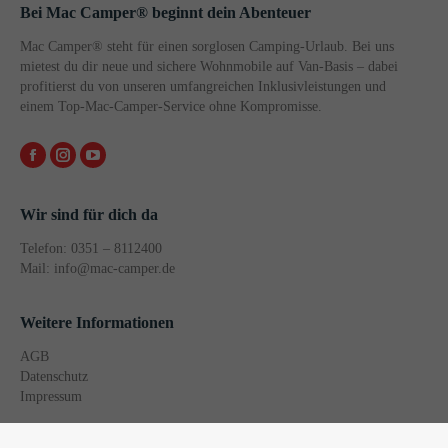
Bei Mac Camper® beginnt dein Abenteuer
Mac Camper® steht für einen sorglosen Camping-Urlaub. Bei uns
mietest du dir neue und sichere Wohnmobile auf Van-Basis – dabei
profitierst du von unseren umfangreichen Inklusivleistungen und
einem Top-Mac-Camper-Service ohne Kompromisse.
Facebook
Instagram
Wir sind für dich da
Telefon: 0351 – 8112400
Mail: info@mac-camper.de
Weitere Informationen
AGB
Datenschutz
Impressum