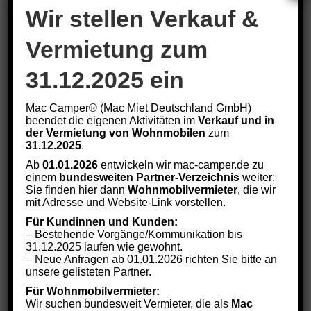
Haftung für Inhalte
Wir stellen Verkauf &
Als Diensteanbieter sind wir gemäß § 7 Abs.1 TMG für
Vermietung zum
eigene Inhalte auf diesen Seiten nach den allgemeinen
31.12.2025 ein
Gesetzen verantwortlich. Nach §§ 8 bis 10 TMG sind
wir als Diensteanbieter jedoch nicht verpflichtet,
Mac Camper® (Mac Miet Deutschland GmbH)
übermittelte oder gespeicherte fremde Informationen zu
beendet die eigenen Aktivitäten im
Verkauf und in
überwachen oder nach Umständen zu forschen, die auf
der Vermietung von Wohnmobilen
zum
31.12.2025
.
eine rechtswidrige Tätigkeit hinweisen.
Ab
01.01.2026
entwickeln wir mac-camper.de zu
einem
bundesweiten Partner-Verzeichnis
weiter:
Verpflichtungen zur Entfernung oder Sperrung der
Sie finden hier dann
Wohnmobilvermieter
, die wir
Nutzung von Informationen nach den allgemeinen
mit Adresse und Website-Link vorstellen.
Gesetzen bleiben hiervon unberührt. Eine
Für Kundinnen und Kunden:
– Bestehende Vorgänge/Kommunikation bis
diesbezügliche Haftung ist jedoch erst ab dem
31.12.2025 laufen wie gewohnt.
Zeitpunkt der Kenntnis einer konkreten
– Neue Anfragen ab 01.01.2026 richten Sie bitte an
unsere gelisteten Partner.
Rechtsverletzung möglich. Bei Bekanntwerden von
Für Wohnmobilvermieter:
entsprechenden Rechtsverletzungen werden wir diese
Wir suchen bundesweit Vermieter, die als
Mac