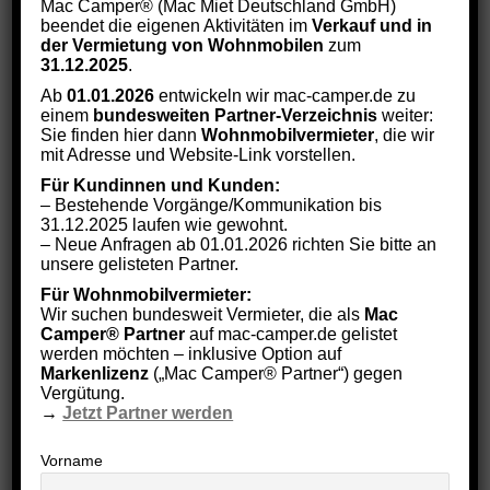
Mac Camper® (Mac Miet Deutschland GmbH)
beendet die eigenen Aktivitäten im
Verkauf und in
E-Mail-Adresse
der Vermietung von Wohnmobilen
zum
31.12.2025
.
Ab
01.01.2026
entwickeln wir mac-camper.de zu
einem
bundesweiten Partner-Verzeichnis
weiter:
Hiermit akzeptiere ich die Datenschutzbestimmungen
Sie finden hier dann
Wohnmobilvermieter
, die wir
mit Adresse und Website-Link vorstellen.
Für Kundinnen und Kunden:
– Bestehende Vorgänge/Kommunikation bis
31.12.2025 laufen wie gewohnt.
– Neue Anfragen ab 01.01.2026 richten Sie bitte an
unsere gelisteten Partner.
Search:
Für Wohnmobilvermieter:
Wir suchen bundesweit Vermieter, die als
Mac
Camper® Partner
auf mac-camper.de gelistet
werden möchten – inklusive Option auf
Markenlizenz
(„Mac Camper® Partner“) gegen
Vergütung.
Neueste Beiträge
→
Jetzt Partner werden
Neue Website
Vorname