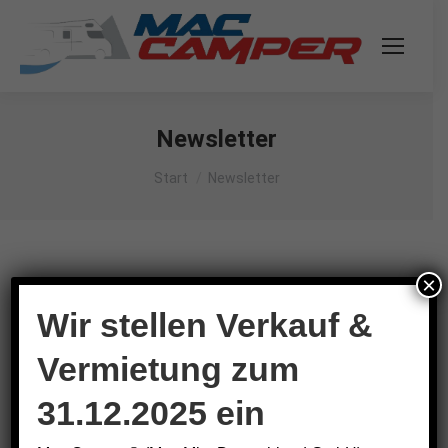
Newsletter
Sie befinden sich hier:
Start
Newsletter
×
Wir stellen Verkauf &
Vorname
Vermietung zum
Nachname
31.12.2025 ein